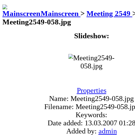
Mainscreen
>
Meeting 2549
Meeting2549-058.jpg
Slideshow:
Properties
Name:
Meeting2549-058.jpg
Filename:
Meeting2549-058.j
Keywords:
Date added:
13.03.2007 01:2
Added by:
admin