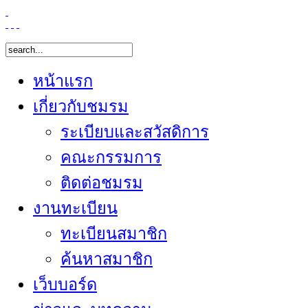
หน้าแรก
เกี่ยวกับชมรม
ระเบียบและสวัสดิการ
คณะกรรมการ
ติดต่อชมรม
งานทะเบียน
ทะเบียนสมาชิก
ค้นหาสมาชิก
เว็บบอร์ด