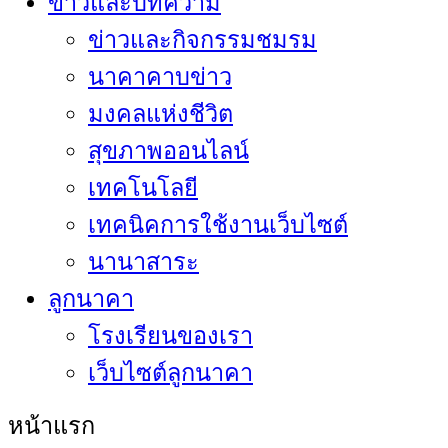
ข่าวและบทความ
ข่าวและกิจกรรมชมรม
นาคาคาบข่าว
มงคลแห่งชีวิต
สุขภาพออนไลน์
เทคโนโลยี
เทคนิคการใช้งานเว็บไซต์
นานาสาระ
ลูกนาคา
โรงเรียนของเรา
เว็บไซต์ลูกนาคา
หน้าแรก