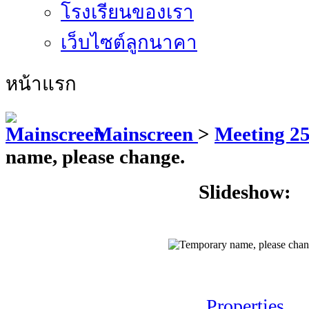
โรงเรียนของเรา
เว็บไซต์ลูกนาคา
หน้าแรก
Mainscreen
>
Meeting 2
name, please change.
Slideshow:
Properties