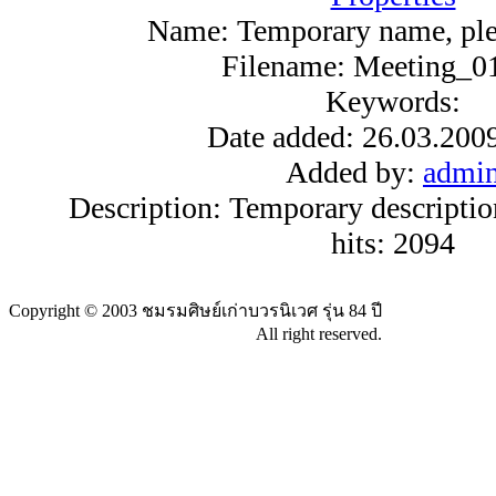
Name:
Temporary name, ple
Filename:
Meeting_01
Keywords:
Date added:
26.03.200
Added by:
admi
Description:
Temporary description
hits:
2094
Copyright © 2003 ชมรมศิษย์เก่าบวรนิเวศ รุ่น 84 ปี
All right reserved.