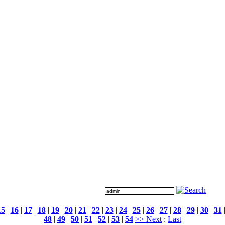
15
|
16
|
17
|
18
|
19
|
20
|
21
|
22
|
23
|
24
|
25
|
26
|
27
|
28
|
29
|
30
|
31
48
|
49
|
50
|
51
|
52
|
53
|
54
>> Next
:
Last