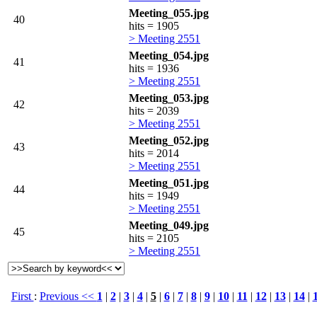
Meeting_055.jpg
40
hits = 1905
> Meeting 2551
Meeting_054.jpg
41
hits = 1936
> Meeting 2551
Meeting_053.jpg
42
hits = 2039
> Meeting 2551
Meeting_052.jpg
43
hits = 2014
> Meeting 2551
Meeting_051.jpg
44
hits = 1949
> Meeting 2551
Meeting_049.jpg
45
hits = 2105
> Meeting 2551
First
:
Previous <<
1
|
2
|
3
|
4
|
5
|
6
|
7
|
8
|
9
|
10
|
11
|
12
|
13
|
14
|