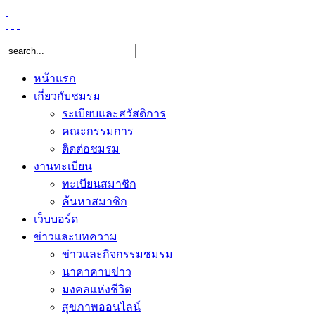
หน้าแรก
เกี่ยวกับชมรม
ระเบียบและสวัสดิการ
คณะกรรมการ
ติดต่อชมรม
งานทะเบียน
ทะเบียนสมาชิก
ค้นหาสมาชิก
เว็บบอร์ด
ข่าวและบทความ
ข่าวและกิจกรรมชมรม
นาคาคาบข่าว
มงคลแห่งชีวิต
สุขภาพออนไลน์