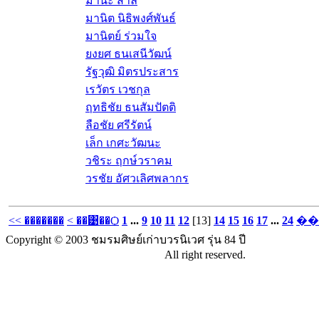
มานะ สำลี
มานิต นิธิพงศ์พันธ์
มานิตย์ ร่วมใจ
ยงยศ ธนเสนีวัฒน์
รัฐวุฒิ มิตรประสาร
เรวัตร เวชกุล
ฤทธิชัย ธนสัมปัตติ
ลือชัย ศรีรัตน์
เล็ก เกศะวัฒนะ
วชิระ ฤกษ์วราคม
วรชัย อัศวเลิศพลากร
<< �������
< ��͹��Ѻ
1
...
9
10
11
12
[13]
14
15
16
17
...
24
��
Copyright © 2003 ชมรมศิษย์เก่าบวรนิเวศ รุ่น 84 ปี
All right reserved.