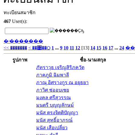
ทะเบียนสมาชิก
467
User(s):
�ʴ�������
<< �������
< ��͹��Ѻ
1
...
9
10
11
12
[13]
14
15
16
17
...
24
��
รูปภาพ
ชื่อ-นามสกุล
ภัทราวุธ เจริญสิริภควัต
ภาคภูมิ ฉิมพาลี
ภาณุ อิศรางกูร ณ อยุธยา
ภาวิศ ช่ออบเชย
มงคล ศรีสุวรรณ
มนตรี บุญญลักษม์
มนัส ตรงจิตติปัญญา
มนัส สุทธิ์อาภรณ์
มนัส เสือเปลี่ยว