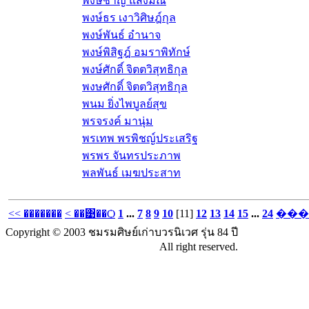
พงษ์ชาญ แสงมณี
พงษ์ธร เงาวิศิษฎ์กุล
พงษ์พันธ์ อำนาจ
พงษ์พิสิฐฎ์ อมราพิทักษ์
พงษ์ศักดิ์ จิตตวิสุทธิกุล
พงษศักดิ์ จิตตวิสุทธิกุล
พนม ยิ่งไพบูลย์สุข
พรจรงค์ มานุ่ม
พรเทพ พรพิชญ์ประเสริฐ
พรพร จันทรประภาพ
พลพันธ์ เมฆประสาท
<< �������
< ��͹��Ѻ
1
...
7
8
9
10
[11]
12
13
14
15
...
24
���
Copyright © 2003 ชมรมศิษย์เก่าบวรนิเวศ รุ่น 84 ปี
All right reserved.