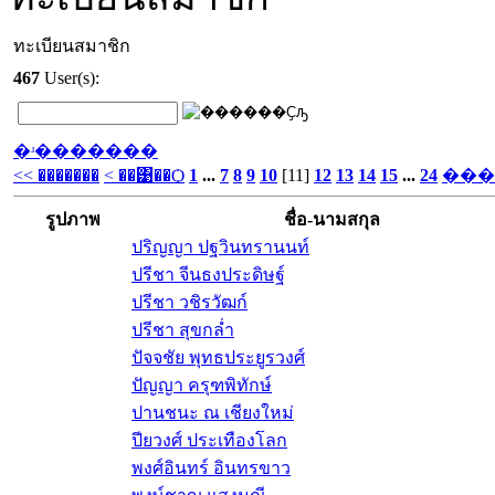
ทะเบียนสมาชิก
467
User(s):
�ʴ�������
<< �������
< ��͹��Ѻ
1
...
7
8
9
10
[11]
12
13
14
15
...
24
���
รูปภาพ
ชื่อ-นามสกุล
ปริญญา ปฐวินทรานนท์
ปรีชา จีนธงประดิษฐ์
ปรีชา วชิรวัฒก์
ปรีชา สุขกล่ำ
ปัจจชัย พุทธประยูรวงศ์
ปัญญา ครุฑพิทักษ์
ปานชนะ ณ เชียงใหม่
ปียวงศ์ ประเทืองโลก
พงศ์อินทร์ อินทรขาว